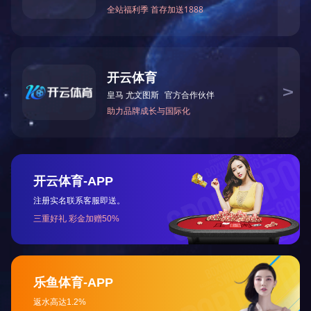
黄山市建工集团上海分公
黄山市建工集团阜阳分公
黄山市建工集团有限公司
黄山市建工集团有限公司
黄山市建工集团黟县分公
黄山市建工集团有限公司
米兰官方网站-米兰(中国)
米兰官方网站-米兰(中国)
米兰官方网站-米兰(中国)
米兰官方网站-米兰(中国)
米兰官方网站-米兰(中国)
米兰官方网站-米兰(中国)
项目部
第一工程项目部
第二工程项目部